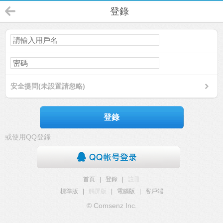
登錄
安全提問(未設置請忽略)
登錄
或使用QQ登錄
首頁
|
登錄
|
註冊
標準版
|
觸屏版
|
電腦版
|
客戶端
© Comsenz Inc.