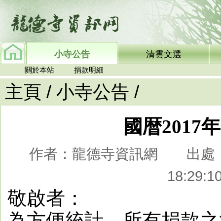
小寺公告
清雲文選
關於本站
捐款明細
主頁
/
小寺公告
/
國暦2017
作者：龍德寺資訊網 出處：龍
18:29
敬啟者：
為方便統計，所有捐款之