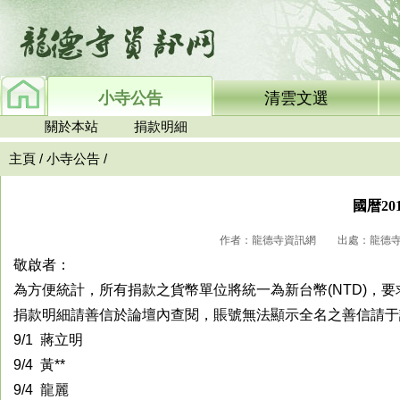
小寺公告
清雲文選
關於本站
捐款明細
主頁
/
小寺公告
/
國暦2
作者：龍德寺資訊網 出處：龍德寺資訊網
敬啟者：
為方便統計，所有捐款之貨幣單位將統一為新台幣(NTD)，
捐款明細請善信於論壇內查閱，賬號無法顯示全名之善信請于
9/1 蔣立明
9/4 黃**
9/4 龍麗