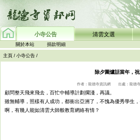
小寺公告
清雲文選
關於本站
捐款明細
主頁
/
小寺公告
/
除夕圍爐話當年，祝
作者：龍德寺資訊網 出處：龍德寺資訊網
顧問整天飛來飛去，百忙中輔導計劃擱淺，再議。
雖無輔導，照樣有人成功，都衝出亞洲了，不愧為優秀學生，
啊，有幾人能如清雲大師般教育網絡有情？