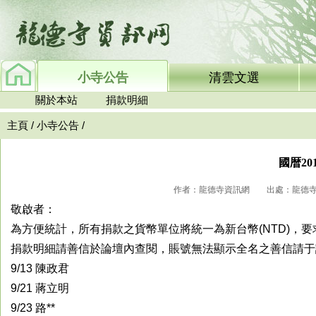
小寺公告
清雲文選
關於本站
捐款明細
主頁
/
小寺公告
/
國暦2
作者：龍德寺資訊網 出處：龍德寺資訊網
敬啟者：
為方便統計，所有捐款之貨幣單位將統一為新台幣(NTD)，
捐款明細請善信於論壇內查閱，賬號無法顯示全名之善信請于
9/13 陳政君
9/21 蔣立明
9/23 路**