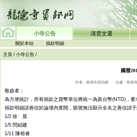
小寺公告
清雲文選
關於本站
捐款明細
主頁
/
小寺公告
/
國暦2
作者：龍德寺資訊網 出處：龍德寺資訊網
敬啟者：
為方便統計，所有捐款之貨幣單位將統一為新台幣(NTD)，
捐款明細請善信於論壇內查閱，賬號無法顯示全名之善信請于
1/2 徐 晨
1/5 閆紹建
1/11 陳裕睿