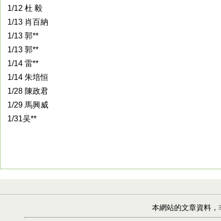
1/12 杜 毅
1/13 肖百納
1/13 郭**
1/13 郭**
1/14 雷**
1/14 朱培恒
1/28 陳政君
1/29 馬興威
1/31吴**
本網站的文章資料，