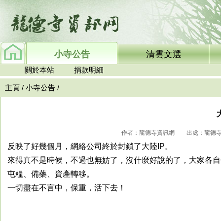
小寺公告
清雲文選
關於本站
捐款明細
主頁
/
小寺公告
/
作者：龍德寺資訊網 出處：龍德寺資訊網
反映了好幾個月，網絡公司終於封鎖了大陸IP。
來得真不是時候，不過也無妨了，沒什麼好說的了，大家各自
屯糧、備藥、資產轉移。
一切盡在不言中，保重，活下去！