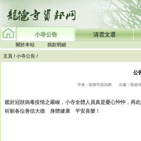
小寺公告
清雲文選
關於本站
捐款明細
主頁
/
小寺公告
/
公
作者：龍德寺資訊網 出處：龍德寺資訊網
鑑於冠狀病毒疫情之嚴峻，小寺全體人員真是憂心忡忡，再此
祈願各位善信大德 身體健康 平安喜樂！