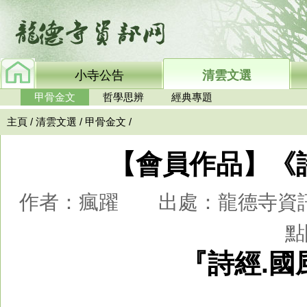
小寺公告
清雲文選
甲骨金文
哲學思辨
經典專題
主頁
/
清雲文選
/
甲骨金文
/
【會員作品】《
作者：瘋躍 出處：龍德寺資訊網 時
點
『詩經.國