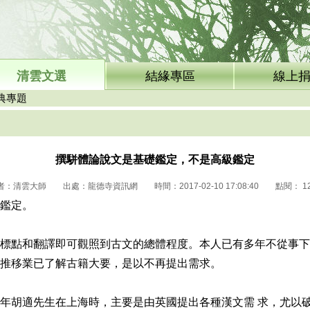
清雲文選
結緣專區
線上
典專題
撰駢體論說文是基礎鑑定，不是高級鑑定
者：清雲大師 出處：龍德寺資訊網 時間：2017-02-10 17:08:40 點閱：
1
鑑定。
標點和翻譯即可觀照到古文的總體程度。本人已有多年不從事下
推移業已了解古籍大要，是以不再提出需求。
年胡適先生在上海時，主要是由英國提出各種漢文需 求，尤以