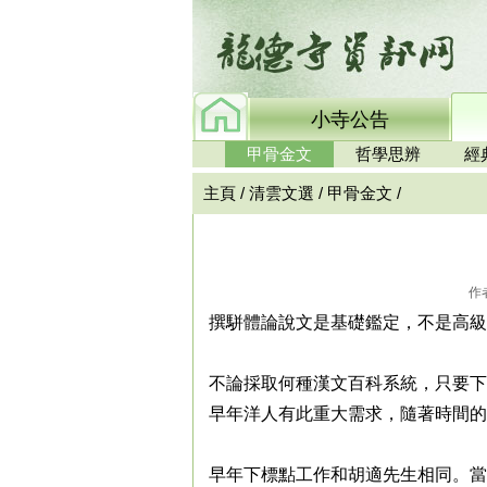
小寺公告
甲骨金文
哲學思辨
經
主頁
/
清雲文選
/
甲骨金文
/
作
撰駢體論說文是基礎鑑定，不是高級
不論採取何種漢文百科系統，只要下
早年洋人有此重大需求，隨著時間的
早年下標點工作和胡適先生相同。當