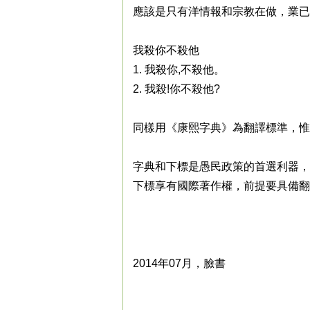
應該是只有洋情報和宗教在做，業已
我殺你不殺他
1. 我殺你,不殺他。
2. 我殺!你不殺他?
同樣用《康熙字典》為翻譯標準，惟
字典和下標是愚民政策的首選利器，
下標享有國際著作權，前提要具備翻
2014年07月，臉書