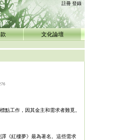
註冊
登錄
捐款
文化論壇
276
標點工作，因其金主和需求者難覓。
破譯《紅樓夢》最為著名。這些需求