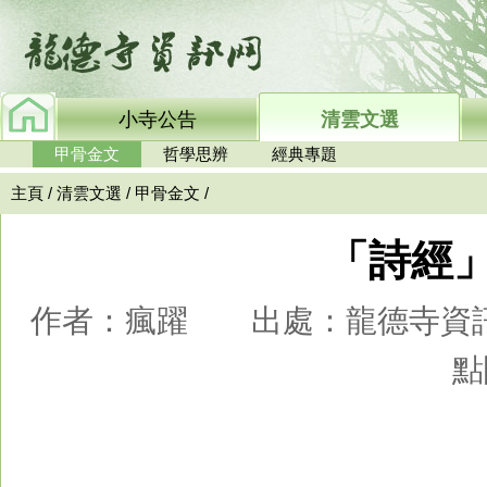
小寺公告
清雲文選
甲骨金文
哲學思辨
經典專題
主頁
/
清雲文選
/
甲骨金文
/
「詩經
作者：瘋躍 出處：龍德寺資訊網 時
點