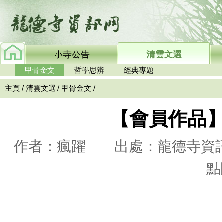
小寺公告
清雲文選
甲骨金文
哲學思辨
經典專題
主頁
/
清雲文選
/
甲骨金文
/
【會員作品
作者：瘋躍 出處：龍德寺資訊網 時
點