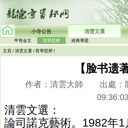
小寺公告
清雲文選
甲骨金文
哲學思辨
經典專題
主頁
/
清雲文選
/
哲學思辨
/
【脸书遗
作者：清雲大師 出處：龍德
09:36
清雲文選：
論司諾克藝術。1982年1月1