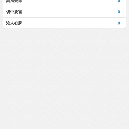
高風亮節
0
切中要害
0
沁人心脾
0