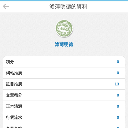
澹薄明德的資料
澹薄明德
積分
0
網站推廣
0
註冊推廣
13
文章積分
0
正本清源
0
行雲流水
0