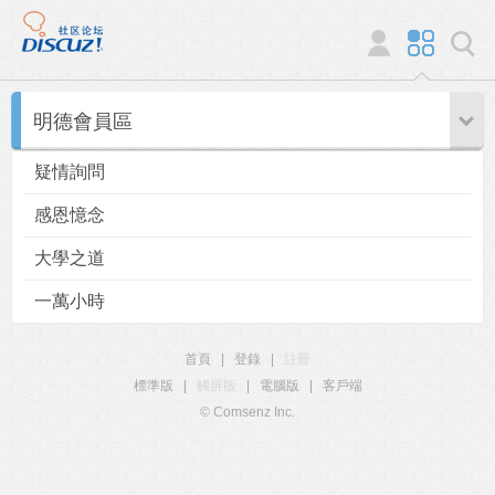
明德會員區
疑情詢問
感恩憶念
大學之道
一萬小時
首頁
|
登錄
|
註冊
標準版
|
觸屏版
|
電腦版
|
客戶端
© Comsenz Inc.